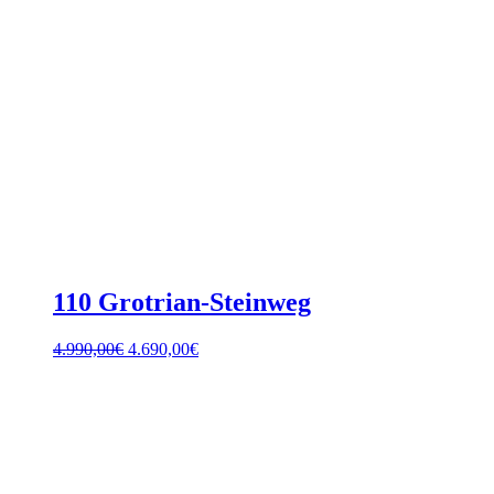
110 Grotrian-Steinweg
Ursprünglicher
Aktueller
4.990,00
€
4.690,00
€
Preis
Preis
war:
ist:
4.990,00€
4.690,00€.