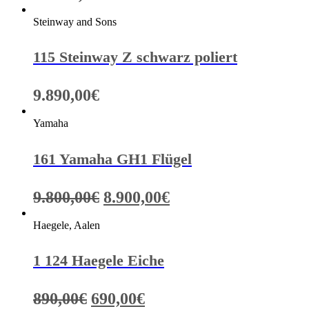
Steinway and Sons
115 Steinway Z schwarz poliert
9.890,00
€
Yamaha
161 Yamaha GH1 Flügel
Ursprünglicher
Aktueller
9.800,00
€
8.900,00
€
Preis
Preis
Haegele, Aalen
war:
ist:
9.800,00€
8.900,00€.
1 124 Haegele Eiche
Ursprünglicher
Aktueller
890,00
€
690,00
€