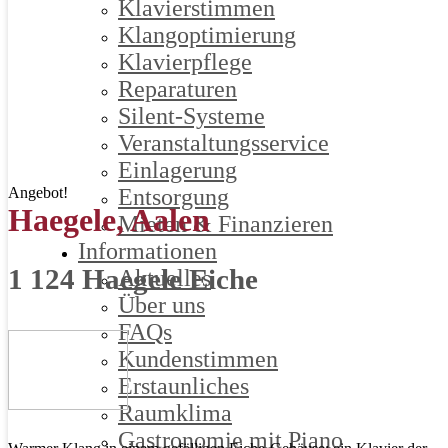
Klavierstimmen
Klangoptimierung
Klavierpflege
Reparaturen
Silent-Systeme
Veranstaltungsservice
Einlagerung
Angebot!
Entsorgung
Haegele, Aalen
Mieten & Finanzieren
Informationen
1 124 Haegele Eiche
Aktuelles
Über uns
FAQs
Kundenstimmen
Erstaunliches
Raumklima
Gastronomie mit Piano