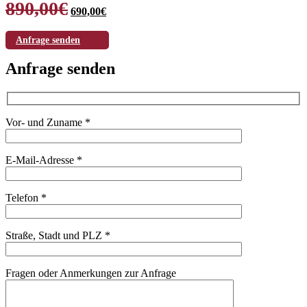
Ursprünglicher
Aktueller
890,00
€
690,00
€
Preis
Preis
war:
ist:
890,00€
690,00€.
Anfrage senden
Anfrage senden
Vor- und Zuname *
E-Mail-Adresse *
Telefon *
Straße, Stadt und PLZ *
Bitte lasse dieses Feld leer.
Fragen oder Anmerkungen zur Anfrage