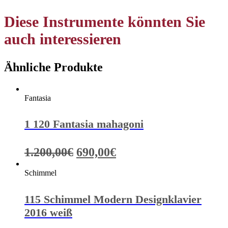
Diese Instrumente könnten Sie
auch interessieren
Ähnliche Produkte
Fantasia
1 120 Fantasia mahagoni
Ursprünglicher
Aktueller
1.200,00
€
690,00
€
Preis
Preis
Schimmel
war:
ist:
1.200,00€
690,00€.
115 Schimmel Modern Designklavier
2016 weiß