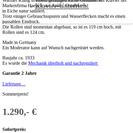
Warmer Klang in einem gefälligen Eiche-Gehäuse: ein Klavier der
Klavier-Unterricht
Markenfirma Haegele aus Aalen, Ostalbkreis
in Eiche natur satiniert.
Trotz einiger Gebrauchsspuren und Wasserflecken macht es einen
passablen Eindruck.
Die Rollen sind momentan abgebaut, so ist es 119 cm hoch, mit
Rollen sind es 124 cm.
Made in Germany
Ein Moderator kann auf Wunsch nachgerüstet werden.
Baujahr ca. 1933
Es wurde die
Mechanik überholt und nachreguliert
Garantie 2 Jahre
Lieferung…
Sommerpreis!
1.290,- €
Sofortpreis: