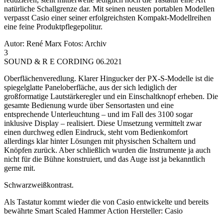
natürliche Schallgrenze dar. Mit seinen neusten portablen Modellen
verpasst Casio einer seiner erfolgreichsten Kompakt-Modellreihen
eine feine Produktpflegepolitur.
Autor: René Marx Fotos: Archiv
3
SOUND & R E CORDING 06.2021
Oberflächenveredlung. Klarer Hingucker der PX-S-Modelle ist die
spiegelglatte Paneloberfläche, aus der sich lediglich der
großformatige Lautstärkeregler und ein Einschaltknopf erheben. Die
gesamte Bedienung wurde über Sensortasten und eine
entsprechende Unterleuchtung – und im Fall des 3100 sogar
inklusive Display – realisiert. Diese Umsetzung vermittelt zwar
einen durchweg edlen Eindruck, steht vom Bedienkomfort
allerdings klar hinter Lösungen mit physischen Schaltern und
Knöpfen zurück. Aber schließlich wurden die Instrumente ja auch
nicht für die Bühne konstruiert, und das Auge isst ja bekanntlich
gerne mit.
Schwarzweißkontrast.
Als Tastatur kommt wieder die von Casio entwickelte und bereits
bewährte Smart Scaled Hammer Action Hersteller: Casio