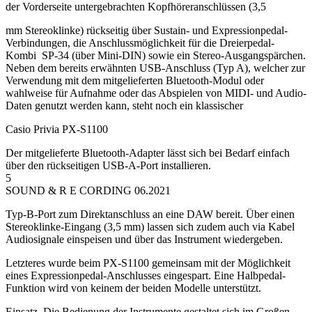
der Vorderseite untergebrachten Kopfhöreranschlüssen (3,5
mm Stereoklinke) rückseitig über Sustain- und Expressionpedal-
Verbindungen, die Anschlussmöglichkeit für die Dreierpedal-
Kombi SP-34 (über Mini-DIN) sowie ein Stereo-Ausgangspärchen.
Neben dem bereits erwähnten USB-Anschluss (Typ A), welcher zur
Verwendung mit dem mitgelieferten Bluetooth-Modul oder
wahlweise für Aufnahme oder das Abspielen von MIDI- und Audio-
Daten genutzt werden kann, steht noch ein klassischer
Casio Privia PX-S1100
Der mitgelieferte Bluetooth-Adapter lässt sich bei Bedarf einfach
über den rückseitigen USB-A-Port installieren.
5
SOUND & R E CORDING 06.2021
Typ-B-Port zum Direktanschluss an eine DAW bereit. Über einen
Stereoklinke-Eingang (3,5 mm) lassen sich zudem auch via Kabel
Audiosignale einspeisen und über das Instrument wiedergeben.
Letzteres wurde beim PX-S1100 gemeinsam mit der Möglichkeit
eines Expressionpedal-Anschlusses eingespart. Eine Halbpedal-
Funktion wird von keinem der beiden Modelle unterstützt.
Einsatz. Die Bedienung der Instrumente gestaltet sich im Großen