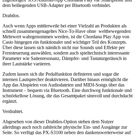
dem beiliegenden USB-Adapter per Bluetooth verbindet.
Drahtlos.
Auch wenn Apps mittlerweile bei einer Vielzahl an Produkten als
schnell zusammengenageltes Nice-To-Have ohne weltbewegenden
Mehrwert wahrgenommen werden, ist die Chordana Play App von
Casio hingegen ein funktionaler und wichtiger Teil des Konzepts.
Über diese lassen sich nämlich nicht nur Sounds und Effekte per
Fernsteuerung auswählen, sondern auch spieltechnisch interessante
Parameter wie Saitenresonanz, Dämpfer- und Tastaturgeräusch in
ihrer Lautstärke variieren.
Zudem lassen sich die Pedalfunktion definieren und sogar die
internen Lautsprecher deaktivieren. Darüber hinaus ermöglicht die
App das Abspielen von Audiodateien und MIDI-Songs über das
Instrument – bequem via Bluetooth. Eine durchweg funktionale und
schnörkellose Lösung, die das Gesamtpaket sinnvoll und durchdacht
ergänzt.
Verdrahtet.
Abgesehen von dieser Drahtlos-Option stehen dem Nutzer
allerdings auch noch zahlreiche physische Ein- und Ausgänge zur
Seite. So verfügt das PX-S3100 neben den dankenswerterweise auf