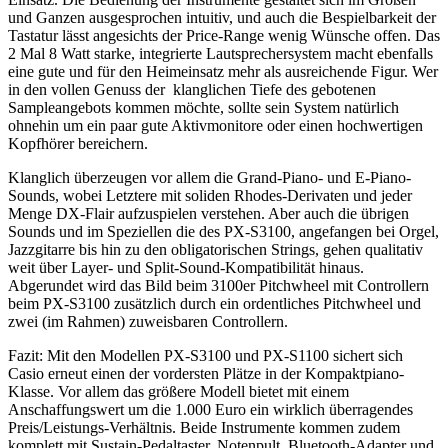
und Ganzen ausgesprochen intuitiv, und auch die Bespielbarkeit der
Tastatur lässt angesichts der Price-Range wenig Wünsche offen. Das
2 Mal 8 Watt starke, integrierte Lautsprechersystem macht ebenfalls
eine gute und für den Heimeinsatz mehr als ausreichende Figur. Wer
in den vollen Genuss der klanglichen Tiefe des gebotenen
Sampleangebots kommen möchte, sollte sein System natürlich
ohnehin um ein paar gute Aktivmonitore oder einen hochwertigen
Kopfhörer bereichern.
Klanglich überzeugen vor allem die Grand-Piano- und E-Piano-
Sounds, wobei Letztere mit soliden Rhodes-Derivaten und jeder
Menge DX-Flair aufzuspielen verstehen. Aber auch die übrigen
Sounds und im Speziellen die des PX-S3100, angefangen bei Orgel,
Jazzgitarre bis hin zu den obligatorischen Strings, gehen qualitativ
weit über Layer- und Split-Sound-Kompatibilität hinaus.
Abgerundet wird das Bild beim 3100er Pitchwheel mit Controllern
beim PX-S3100 zusätzlich durch ein ordentliches Pitchwheel und
zwei (im Rahmen) zuweisbaren Controllern.
Fazit: Mit den Modellen PX-S3100 und PX-S1100 sichert sich
Casio erneut einen der vordersten Plätze in der Kompaktpiano-
Klasse. Vor allem das größere Modell bietet mit einem
Anschaffungswert um die 1.000 Euro ein wirklich überragendes
Preis/Leistungs-Verhältnis. Beide Instrumente kommen zudem
komplett mit Sustain-Pedaltaster, Notenpult, Bluetooth-Adapter und