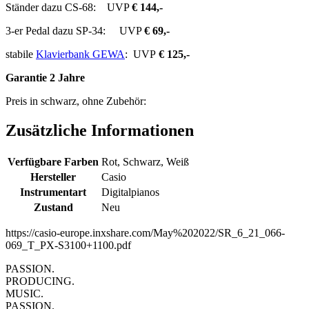
Ständer dazu CS-68: UVP
€ 144,-
3-er Pedal dazu SP-34: UVP
€ 69,-
stabile
Klavierbank GEWA
: UVP
€ 125,-
Garantie 2 Jahre
Preis in schwarz, ohne Zubehör:
Zusätzliche Informationen
Verfügbare Farben
Rot, Schwarz, Weiß
Hersteller
Casio
Instrumentart
Digitalpianos
Zustand
Neu
https://casio-europe.inxshare.com/May%202022/SR_6_21_066-
069_T_PX-S3100+1100.pdf
PASSION.
PRODUCING.
MUSIC.
PASSION.