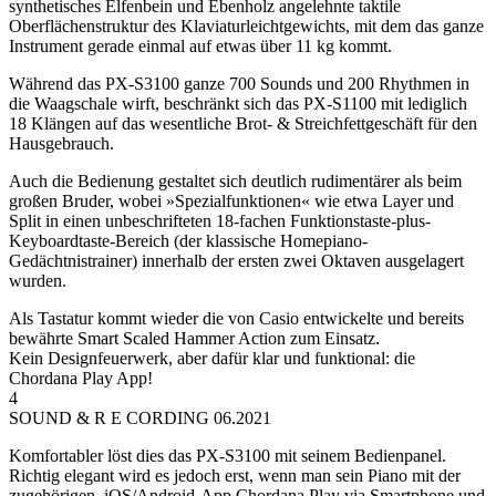
synthetisches Elfenbein und Ebenholz angelehnte taktile
Oberflächenstruktur des Klaviaturleichtgewichts, mit dem das ganze
Instrument gerade einmal auf etwas über 11 kg kommt.
Während das PX-S3100 ganze 700 Sounds und 200 Rhythmen in
die Waagschale wirft, beschränkt sich das PX-S1100 mit lediglich
18 Klängen auf das wesentliche Brot- & Streichfettgeschäft für den
Hausgebrauch.
Auch die Bedienung gestaltet sich deutlich rudimentärer als beim
großen Bruder, wobei »Spezialfunktionen« wie etwa Layer und
Split in einen unbeschrifteten 18-fachen Funktionstaste-plus-
Keyboardtaste-Bereich (der klassische Homepiano-
Gedächtnistrainer) innerhalb der ersten zwei Oktaven ausgelagert
wurden.
Als Tastatur kommt wieder die von Casio entwickelte und bereits
bewährte Smart Scaled Hammer Action zum Einsatz.
Kein Designfeuerwerk, aber dafür klar und funktional: die
Chordana Play App!
4
SOUND & R E CORDING 06.2021
Komfortabler löst dies das PX-S3100 mit seinem Bedienpanel.
Richtig elegant wird es jedoch erst, wenn man sein Piano mit der
zugehörigen iOS/Android-App Chordana Play via Smartphone und