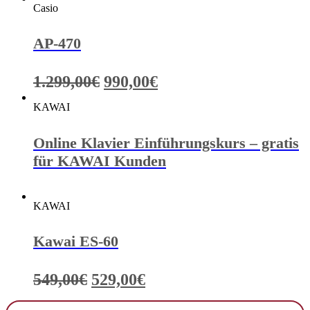
Preis
Preis
Casio
war:
ist:
719,00€
599,00€.
AP-470
Ursprünglicher
Aktueller
1.299,00
€
990,00
€
Preis
Preis
KAWAI
war:
ist:
1.299,00€
990,00€.
Online Klavier Einführungskurs – gratis
für KAWAI Kunden
KAWAI
Kawai ES-60
Ursprünglicher
Aktueller
549,00
€
529,00
€
Preis
Preis