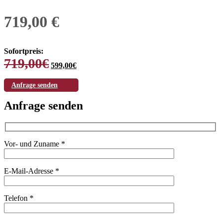
719,00 €
Sofortpreis:
Ursprünglicher
Aktueller
719,00
€
599,00
€
Preis
Preis
war:
ist:
Anfrage senden
719,00€
599,00€.
Anfrage senden
Vor- und Zuname *
E-Mail-Adresse *
Telefon *