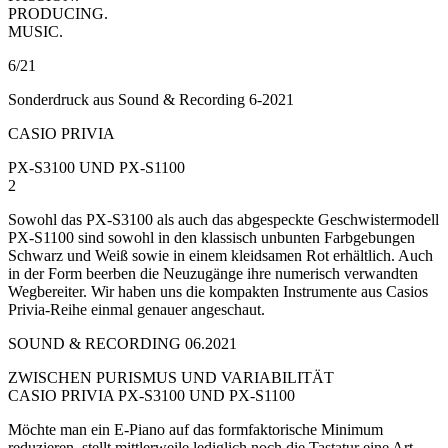
PRODUCING.
MUSIC.
6/21
Sonderdruck aus Sound & Recording 6-2021
CASIO PRIVIA
PX-S3100 UND PX-S1100
2
Sowohl das PX-S3100 als auch das abgespeckte Geschwistermodell
PX-S1100 sind sowohl in den klassisch unbunten Farbgebungen
Schwarz und Weiß sowie in einem kleidsamen Rot erhältlich. Auch
in der Form beerben die Neuzugänge ihre numerisch verwandten
Wegbereiter. Wir haben uns die kompakten Instrumente aus Casios
Privia-Reihe einmal genauer angeschaut.
SOUND & RECORDING 06.2021
ZWISCHEN PURISMUS UND VARIABILITÄT
CASIO PRIVIA PX-S3100 UND PX-S1100
Möchte man ein E-Piano auf das formfaktorische Minimum
reduzieren, stellt mittlerweile lediglich noch die Tastatur eine Art